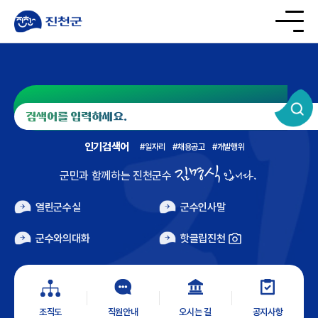
인기검색어
일자리
채용공고
개발행위
김명식
입니다.
군민과 함께하는 진천군수
열린군수실
군수인사말
군수와의대화
핫클립진천
조직도
직원안내
오시는 길
공지사항