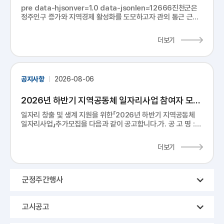
(수정)★
pre data-hjsonver=1.0 data-jsonlen=12666진천군은
정주인구 증가와 지역경제 활성화를 도모하고자 관외 통근 근로
자의 지역 정착을 지원하는『생거진천 뿌리내리기 지원 사업』을
다음과 같이 추진하오니, 관내 기업체(제조업) 근로...
더보기
공지사항
2026-08-06
2026년 하반기 지역공동체 일자리사업 참여자 모집
공고(4차)
일자리 창출 및 생계 지원을 위한「2026년 하반기 지역공동체
일자리사업」추가모집을 다음과 같이 공고합니다.가. 공 고 명 :
2026년 하반기 지역공동체 일자리사업 참여자 모집공고(4차)
나. 모집기간 : 2026. 8. 10.(월) ~ 8. 14.(...
더보기
군정주간행사
고시공고