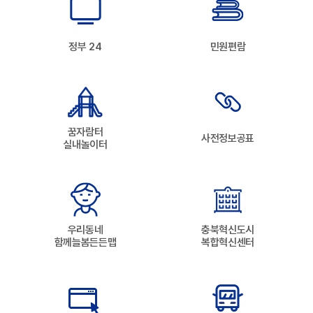
정부 24
민원편람
꿈자람터
사전정보공표
실내놀이터
우리동네
충북혁신도시
함께늘봄든든맵
복합혁신센터