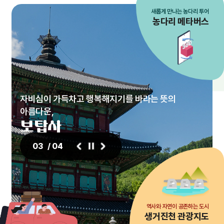
새롭게 만나는 농다리 투어
농다리 메타버스
자비심이 가득차고 행복해지기를 바라는 뜻의
아름다운,
진천 농다리
초평 하늘다리
초평호 미르309 출렁다리
보탑사
03
/ 04
역사와 자연이 공존하는 도시
생거진천 관광지도