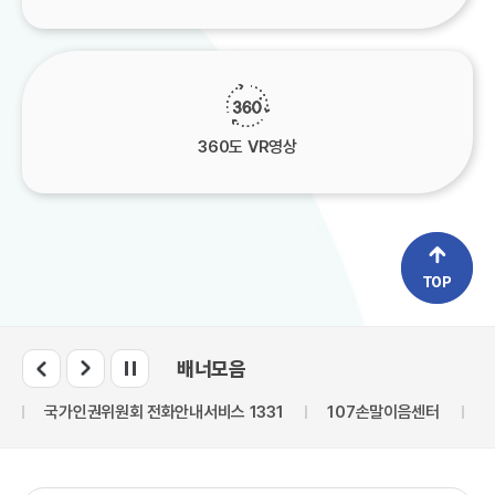
360도 VR영상
배너모음
령
국가인권위원회 전화안내서비스 1331
107손말이음센터