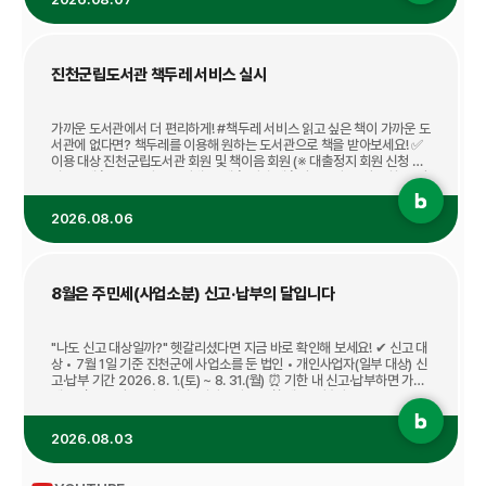
터넷 연결에 대한 의존도를 낮추면서 현장에서 빠르게 상황을 인식할 수 있
고, 민감한 데이터를 외부로 전송하지 않고 처리할 수 있다는 장점이 있습
니다. 진천군은 이러한 기술을 어.......
블로그
진천군립도서관 책두레 서비스 실시
가까운 도서관에서 더 편리하게! #책두레 서비스 읽고 싶은 책이 가까운 도
서관에 없다면? 책두레를 이용해 원하는 도서관으로 책을 받아보세요! ✅
이용 대상 진천군립도서관 회원 및 책이음 회원 (※ 대출정지 회원 신청 불
가) ✅ 대출 권수 1인 3권 이내 ✅ 대출 기간 대출일로부터 10일 (1회 10일
연장 가능) ✅ 이용 방법 진천군립도서관 홈페이지 또는 리브로피아에서
도서를 검색한 후 상호대차(책두레) 신청! 참여 도서관 진천군립도서관 혁
2026.08.06
신도서관 광혜원도서관(화·금) 생생덕산 작은도서관(금) 통통문백 작은도
서관(금) 원하는 책을 더 쉽고 편리하게 만나보세요! #진천군 #독서 #책두
레 #도서관 #진천군립도.......
블로그
8월은 주민세(사업소분) 신고·납부의 달입니다
"나도 신고 대상일까?" 헷갈리셨다면 지금 바로 확인해 보세요! ✔ 신고 대
상 • 7월 1일 기준 진천군에 사업소를 둔 법인 • 개인사업자(일부 대상) 신
고·납부 기간 2026. 8. 1.(토) ~ 8. 31.(월) ⏰ 기한 내 신고·납부하면 가산
세 부담을 줄일 수 있습니다! 여러분이 납부한 세금은 복지, 교육, 도로 등
더 살기 좋은 진천을 만드는 데 소중하게 사용됩니다. 위택스(Wetax) 전
자신고로 언제 어디서나 간편하게 신고하세요! 성실한 납세가 더 밝은 진천
2026.08.03
의 미래를 만듭니다. #진천군 #세금 #주민세 #사업소 #위택스 #납세