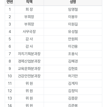
연번
직책
성명
1
회 장
임영철
2
부회장
이봉우
3
부회장
이원길
4
사무국장
유성철
5
감 사
안원희
6
감 사
이건용
7
자치기획분과장
조용식
8
경제산업분과장
김혜경
9
교육문화분과장
김현호
10
건강안전분과장
허기만
11
위 원
김계자
12
위 원
김정익
13
위 원
김종문
14
위 원
김준봉