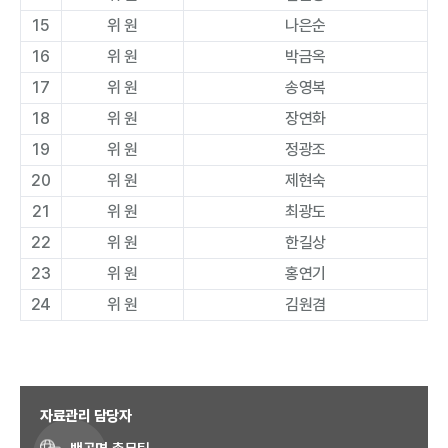
15
위 원
나은순
16
위 원
박금옥
17
위 원
송영복
18
위 원
장연화
19
위 원
정광조
20
위 원
제현숙
21
위 원
최광도
22
위 원
한길상
23
위 원
홍연기
24
위 원
김원겸
자료관리 담당자