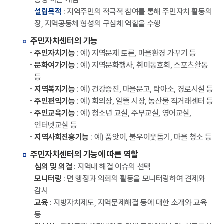
설립목적
: 지역주민의 적극적 참여를 통해 주민자치 활동의
장, 지역공동체 형성의 구심체 역할을 수행
주민자치센터의 기능
주민자치기능
: 예) 지역문제 토론, 마을환경 가꾸기 등
문화여가기능
: 예) 지역문화행사, 취미동호회, 스포츠활동
등
지역복지기능
: 예) 건강증진, 마을문고, 탁아소, 경로시설 등
주민편익기능
: 예) 회의장, 알뜰 시장, 농산물 직거래센터 등
주민교육기능
: 예) 청소년 교실, 주부교실, 영어교실,
인터넷교실 등
지역사회진흥기능
: 예) 품앗이, 불우이웃돕기, 마을 청소 등
주민자치센터의 기능에 따른 역할
심의 및 의결
: 지역내 해결 이슈의 선택
모니터링
: 면 행정과 의회의 활동을 모니터링하여 견제와
감시
교육
: 지방자치제도, 지역문제해결 등에 대한 소개와 교육
등