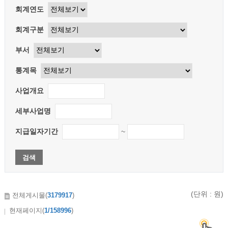
회계연도
회계구분
부서
통계목
사업개요
세부사업명
지급일자기간
~
검색
(단위 : 원)
전체게시물(
3179917
)
현재페이지(
1/158996
)