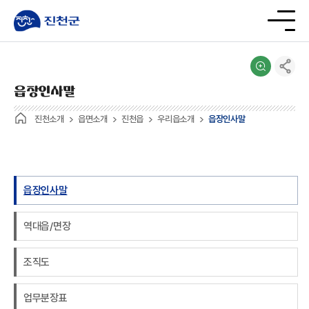
읍장인사말
진천소개
읍면소개
진천읍
우리읍소개
읍장인사말
읍장인사말
역대읍/면장
조직도
업무분장표