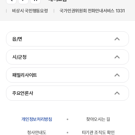
만
비상시 국민행동요령
국가인권위원회 전화안내서비스 1331
읍/면
시/군청
패밀리사이트
주요언론사
개인정보처리방침
찾아오시는 길
청사안내도
타기관 조직도 확인