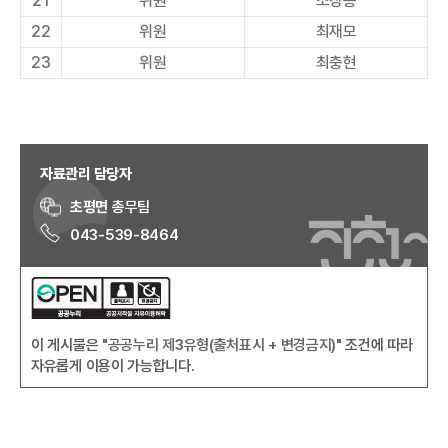
21
위원
조창종
22
위원
최재모
23
위원
최충현
자료관리 담당자
초평면
총무팀
043-539-8464
이 게시물은
"공공누리 제3유형(출처표시 + 변경금지)"
조건에 따라
자유롭게 이용이 가능합니다.