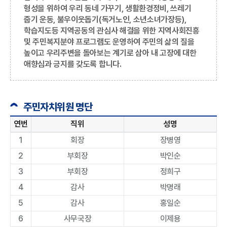
형성을 위하여 우리 동네 가꾸기, 생활환경정비, 쓰레기
줍기 운동, 불우이웃돕기(독거노인, 소년소녀가장등),
학습지도등 지역공동의 관심사 해결을 위한 지역사회진흥
및 주민복지분야 프로그램도 운영하여 주민의 삶의 질을
높이고 우리주변을 돌아보는 계기로 삼아 내 고장에 대한
애향심과 긍지를 갖도록 합니다.
주민자치위원 명단
연번
직위
성명
1
회장
장병영
2
부회장
박인순
3
부회장
정희구
4
감사
박명래
5
감사
홍일순
6
사무국장
이제용