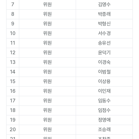
7
위원
김영수
8
위원
박종래
9
위원
박형신
10
위원
서수경
11
위원
송유선
12
위원
윤덕기
13
위원
이경숙
14
위원
이범철
15
위원
이상용
16
위원
이인재
17
위원
임동수
18
위원
임점수
19
위원
정영애
20
위원
조승래