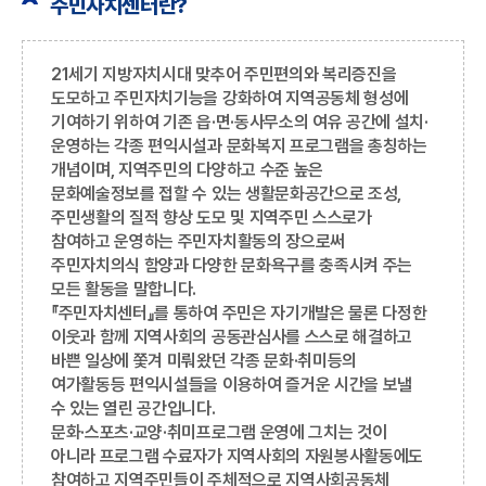
주민자치센터란?
21세기 지방자치시대 맞추어 주민편의와 복리증진을
도모하고 주민자치기능을 강화하여 지역공동체 형성에
기여하기 위하여 기존 읍·면·동사무소의 여유 공간에 설치·
운영하는 각종 편익시설과 문화복지 프로그램을 총칭하는
개념이며, 지역주민의 다양하고 수준 높은
문화예술정보를 접할 수 있는 생활문화공간으로 조성,
주민생활의 질적 향상 도모 및 지역주민 스스로가
참여하고 운영하는 주민자치활동의 장으로써
주민자치의식 함양과 다양한 문화욕구를 충족시켜 주는
모든 활동을 말합니다.
『주민자치센터』를 통하여 주민은 자기개발은 물론 다정한
이웃과 함께 지역사회의 공동관심사를 스스로 해결하고
바쁜 일상에 쫓겨 미뤄왔던 각종 문화·취미등의
여가활동등 편익시설들을 이용하여 즐거운 시간을 보낼
수 있는 열린 공간입니다.
문화·스포츠·교양·취미프로그램 운영에 그치는 것이
아니라 프로그램 수료자가 지역사회의 자원봉사활동에도
참여하고 지역주민들이 주체적으로 지역사회공동체