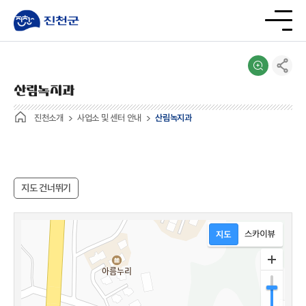
산림녹지과
진천소개
사업소 및 센터 안내
산림녹지과
지도 건너뛰기