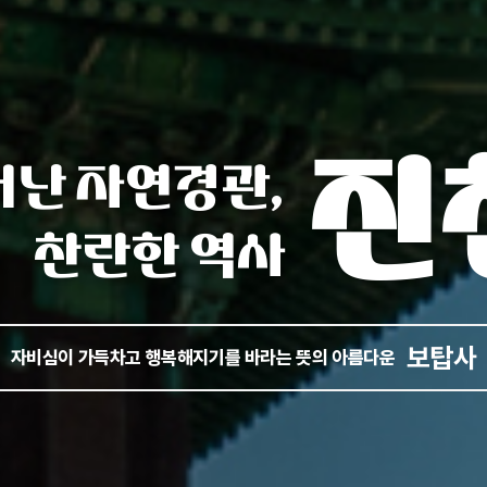
진
어난 자연경관,
찬란한 역사
초평호 미르309 출
의 자연 속 짜릿한 경험을 할 수 있는
보탑사
자비심이 가득차고 행복해지기를 바라는 뜻의 아름다운
하늘다리
아찔한 묘미를 갖춘 아름다운 주변풍경을 자랑하는
한반도지형전망공원
전국에서 가장 한반도지형에 근접한