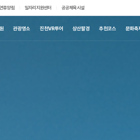
연휴양림
일자리지원센터
공공체육시설
공원
관광명소
진천VR투어
상산팔경
추천코스
문화축
인기검색어
일자리
채용공고
신청서