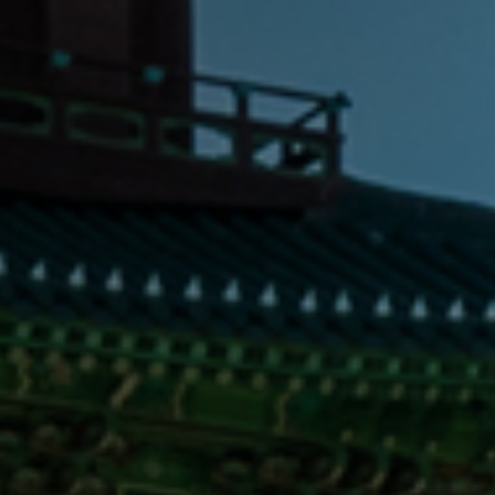
농다리
천년의 역사를 지닌 대한민국에서 가장 오래된 다리
초평호 미르309 출
의 자연 속 짜릿한 경험을 할 수 있는
보탑사
자비심이 가득차고 행복해지기를 바라는 뜻의 아름다운
하늘다리
아찔한 묘미를 갖춘 아름다운 주변풍경을 자랑하는
한반도지형전망공원
전국에서 가장 한반도지형에 근접한
농다리
천년의 역사를 지닌 대한민국에서 가장 오래된 다리
초평호 미르309 출
의 자연 속 짜릿한 경험을 할 수 있는