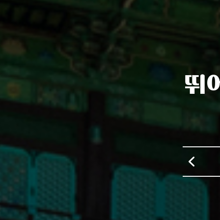
뛰
초평호