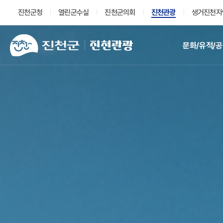
진천군청
열린군수실
진천군의회
진천관광
생거진천자
진천관광
문화/유적/