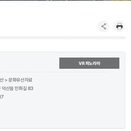
VR 파노라마
산 > 문화유산자료
 덕산읍 인화길 83
17