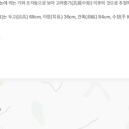
눈에 띄는 기와 조각등으로 보아 고려중기(高麗中期) 이후의 것으로 추정하
는 두고(頭高) 68㎝, 이장(耳長) 36㎝, 견폭(肩幅) 84㎝, 수장(手 
적