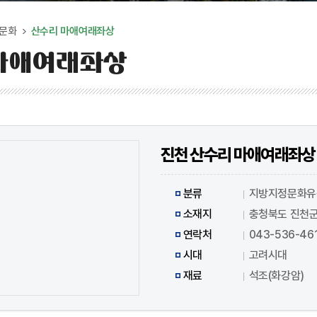
문화
산수리 마애여래좌상
마애여래좌상
진천 산수리 마애여래좌상
분류
지방지정문화유
소재지
충청북도 진천군
연락처
043-536-46
시대
고려시대
재료
석조(화강암)