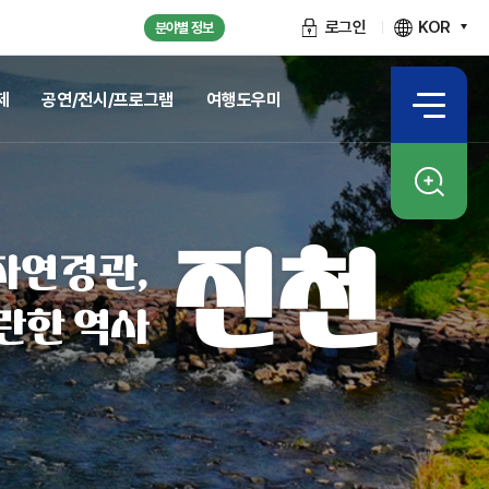
로그인
KOR
분야별 정보
제
공연/전시/프로그램
여행도우미
진천
자연경관,
란한 역사