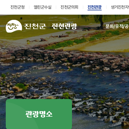
진천군청
열린군수실
진천군의회
진천관광
생거진천자
진천관광
문화/유적/
관광명소