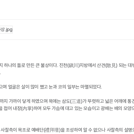
지 하나의 돌로 만든 큰 불상이다. 진천(鎭川)지방에서 산견(散見) 되는 대
.
으며 얼굴은 살이 많이 쪘고 눈과 코의 일부는 마멸되었다.
까지 가까이 닿게 하였으며 목에는 삼도(三道)가 뚜렷하고 넓은 어깨에 통견
 접어 내장(內掌)하여 모두 가슴에 대고 있는 모습이고 광배는 배의 모양
 사찰측이 목조로 예배단(禮拜壇)을 조성하여 알 수 없으나 사찰측의 설명