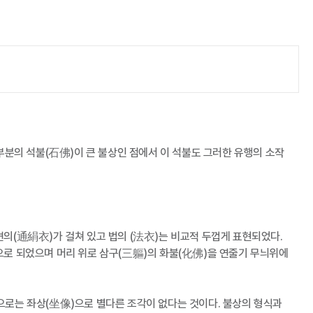
부분의 석불(石佛)이 큰 불상인 점에서 이 석불도 그러한 유행의 소작
의(通絹衣)가 걸쳐 있고 법의 (法衣)는 비교적 두껍게 표현되었다.
으로 되었으며 머리 위로 삼구(三軀)의 화불(化佛)을 연줄기 무늬위에
으로는 좌상(坐像)으로 별다른 조각이 없다는 것이다. 불상의 형식과