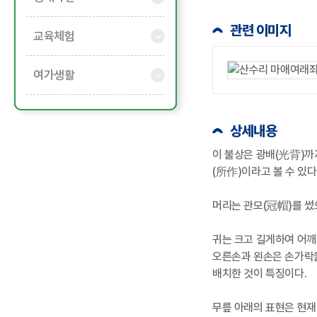
관련 이미지
교육체험
여가생활
상세내용
이 불상은 광배(光背)까
(所作)이라고 볼 수 있다
머리는 관모(冠帽)를 썼
귀는 크고 길게하여 어깨
오른손과 왼손은 손가락을
배치한 것이 특징이다.
무릎 아래의 표현은 현재