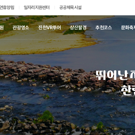
연휴양림
일자리지원센터
공공체육시설
공원
관광명소
진천VR투어
상산팔경
추천코스
문화축
인기검색어
일자리
채용공고
수의계약
뛰어난 
찬