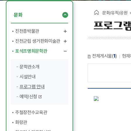
문화/유적/공원
문화
프로그램
진천종박물관
진천군립 생거판화미술관
박물관소개
포석조명희문학관
관람정보
미술관소개
전체게시물(
1
)
현재
전시/교육
이용안내
문학관소개
예약/신청
전시안내
시설안내
기증 기탁
판화체험안내
프로그램 안내
알림마당
체험프로그램 신청
예약/신청
알림마당
주철장전수교육관
화랑관