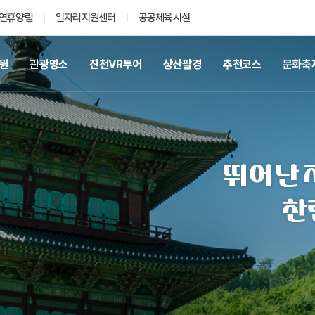
연휴양림
일자리지원센터
공공체육시설
공원
관광명소
진천VR투어
상산팔경
추천코스
문화축
인기검색어
일자리
채용공고
신청서
뛰어난 
찬