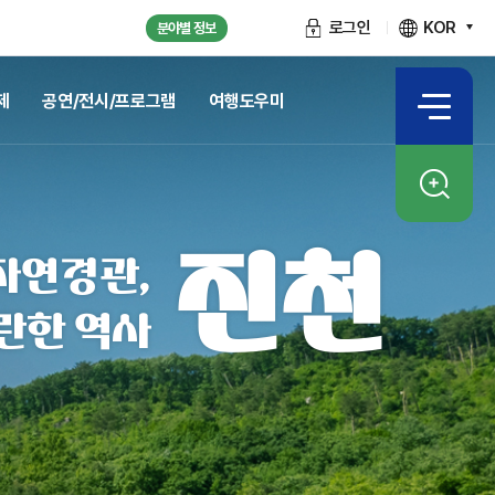
로그인
KOR
분야별 정보
제
공연/전시/프로그램
여행도우미
진천
자연경관,
란한 역사