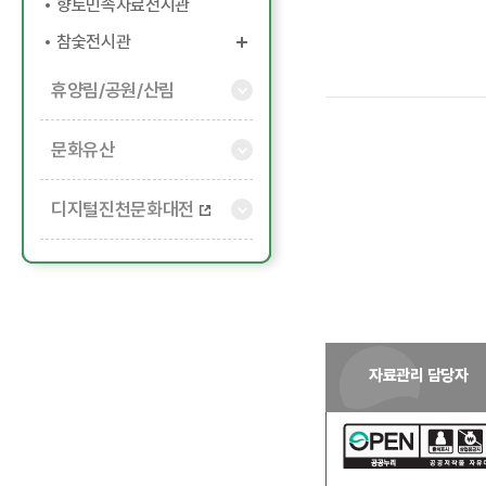
향토민속자료전시관
참숯전시관
전시관소개
휴양림/공원/산림
참숯정보
문화유산
참숯판매처
프로그램안내
디지털진천문화대전
자료관리 담당자