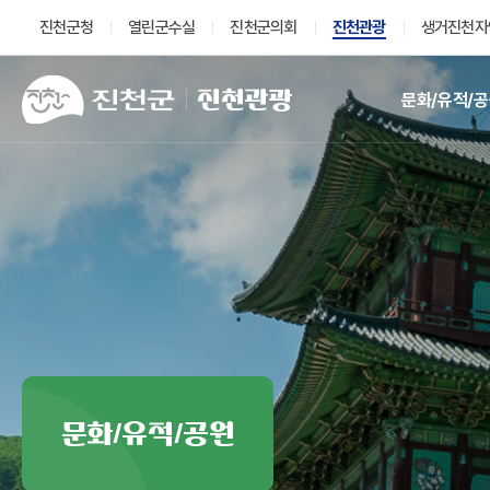
진천군청
열린군수실
진천군의회
진천관광
생거진천자
진천관광
문화/유적/
문화/유적/공원