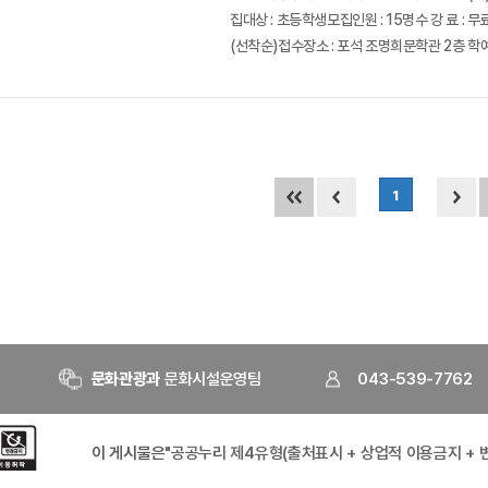
집대상 : 초등학생모집인원 : 15명수 강 료 : 무료
(선착순)접수장소 : 포석 조명희문학관 2층 학예
1
문화관광과
문화시설운영팀
043-539-7762
이 게시물은
"공공누리 제4유형(출처표시 + 상업적 이용금지 + 