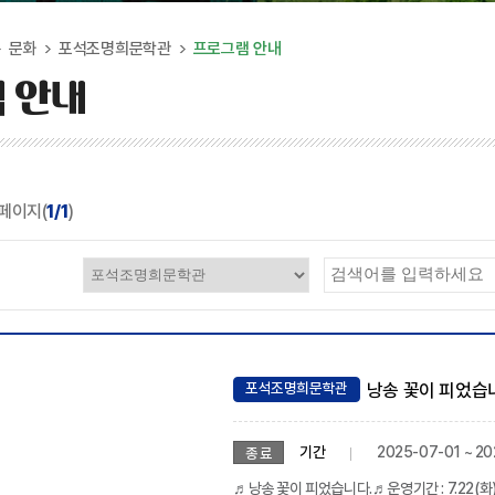
문화
포석조명희문학관
프로그램 안내
 안내
페이지(
1/1
)
포석조명희문학관
낭송 꽃이 피었습
기간
2025-07-01 ~ 2
종 료
♬낭송 꽃이 피었습니다.♬운영기간 : 7.22(화)~