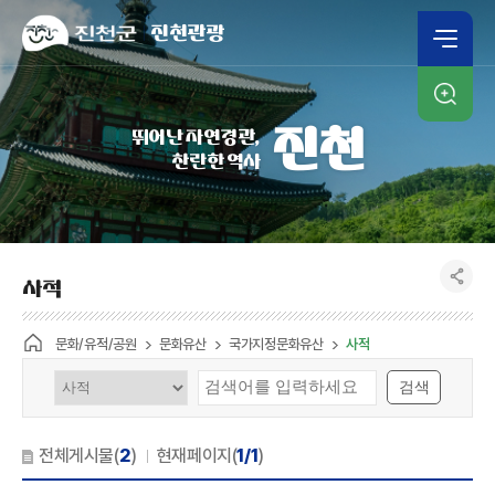
진천관광
인기검색어
진천
뛰어난 자연경관,
일자리
채용공고
신청서
찬란한 역사
사적
문화/유적/공원
문화유산
국가지정문화유산
사적
검색
전체게시물(
2
)
현재페이지(
1/1
)