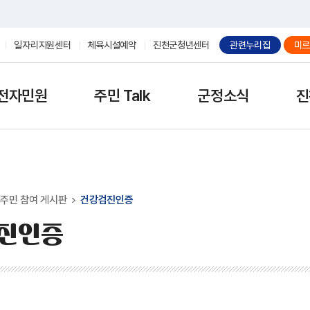
일자리지원센터
체육시설예약
진천군청년센터
관련누리집
미르
전자민원
주민 Talk
군정소식
진
주민 참여 게시판
건강검진인증
진인증