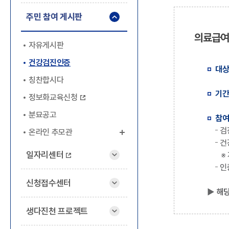
주민 참여 게시판
의료급여
자유게시판
건강검진인증
대상
칭찬합시다
기간
정보화교육신청
분묘공고
참
검
온라인 추모관
건
일자리센터
※ 
인
신청접수센터
▶ 해
생다진천 프로젝트