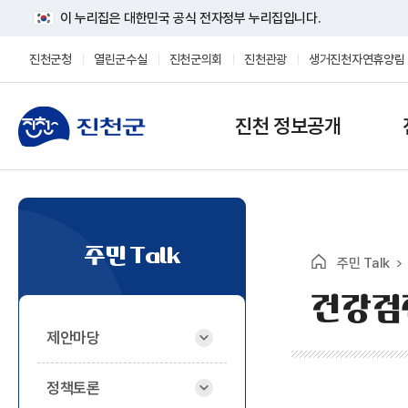
이 누리집은 대한민국 공식 전자정부 누리집입니다.
진천군청
열린군수실
진천군의회
진천관광
생거진천자연휴양림
진천 정보공개
주민 Talk
주민 Talk
건강검
제안마당
정책토론