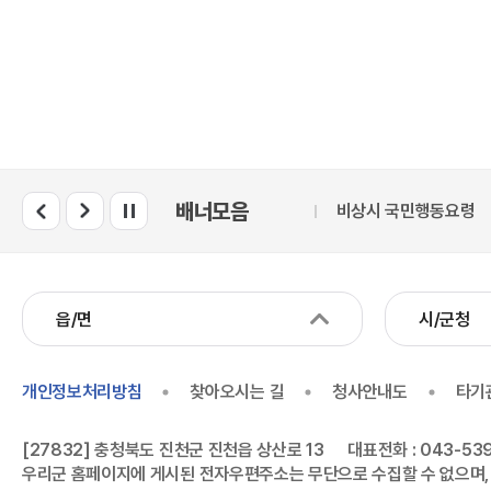
배너모음
관보시스템
중소기업 옴부즈만
비상시 국민행동요령
국
읍/면
시/군청
개인정보처리방침
찾아오시는 길
청사안내도
타기
[27832] 충청북도 진천군 진천읍 상산로 13
대표전화 : 043-539
우리군 홈페이지에 게시된 전자우편주소는 무단으로 수집할 수 없으며,