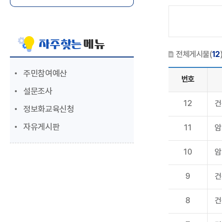
자주찾는
메뉴
전체게시물(
12
주민참여예산
번호
설문조사
12
건
정보화교육신청
자유게시판
11
암
10
암
9
건
8
건