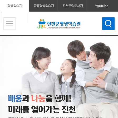
평생학습관
공유평생학습관
진천군립도서관
Youtube
진천군청
충북시민대학
배움
배움
과
나눔
나눔
을 함께!
미래를 열어가는 진천