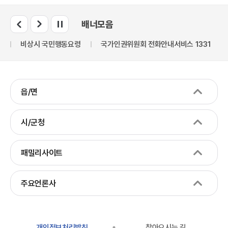
배너모음
비상시 국민행동요령
국가인권위원회 전화안내서비스 1331
107
읍/면
시/군청
패밀리사이트
주요언론사
개인정보처리방침
찾아오시는 길