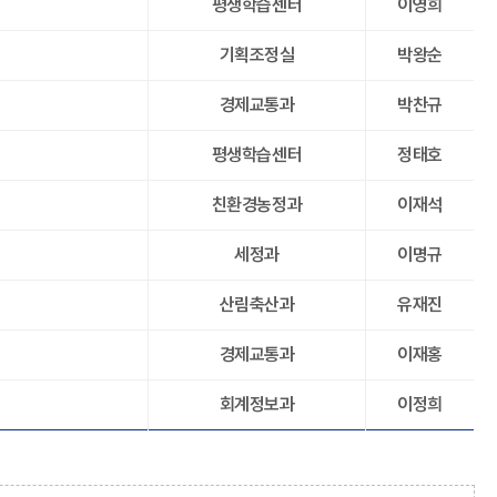
평생학습센터
이영희
기획조정실
박왕순
경제교통과
박찬규
평생학습센터
정태호
친환경농정과
이재석
세정과
이명규
산림축산과
유재진
경제교통과
이재홍
회계정보과
이정희