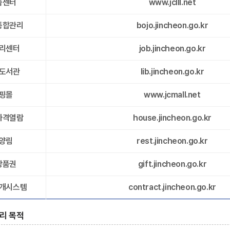
습센터
www.jclll.net
통합관리
bojo.jincheon.go.kr
리센터
job.jincheon.go.kr
도서관
lib.jincheon.go.kr
핑몰
www.jcmall.net
가격열람
house.jincheon.go.kr
양림
rest.jincheon.go.kr
상품권
gift.jincheon.go.kr
개시스템
contract.jincheon.go.kr
리 목적