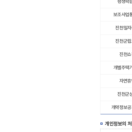
평생학
보조사업
진천일자
진천군립
진천쇼
개별주택
자연휴
진천군
개약정보공
개인정보의 처