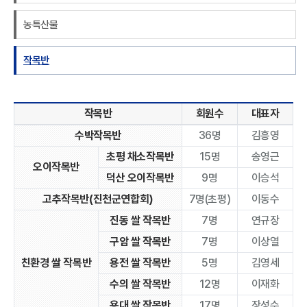
농특산물
작목반
작목반
회원수
대표자
수박작목반
36명
김흥영
초평 채소작목반
15명
송영근
오이작목반
덕산 오이작목반
9명
이승석
고추작목반(진천군연합회)
7명(초평)
이동수
진동 쌀 작목반
7명
연규장
구암 쌀 작목반
7명
이상열
친환경 쌀 작목반
용전 쌀 작목반
5명
김영세
수의 쌀 작목반
12명
이재화
용대 쌀 작목반
17명
장성수