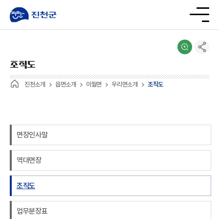
조직도
진천소개
읍면소개
이월면
우리면소개
조직도
면장인사말
역대면장
조직도
업무분장표