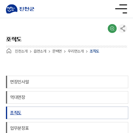
조직도
진천소개
읍면소개
문백면
우리면소개
조직도
면장인사말
역대면장
조직도
업무분장표