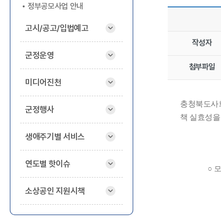
정부공모사업 안내
고시/공고/입법예고
작성자
군정운영
첨부파일
미디어진천
충청북도사
군정행사
책 실효성
생애주기별 서비스
연도별 핫이슈
○
소상공인 지원시책