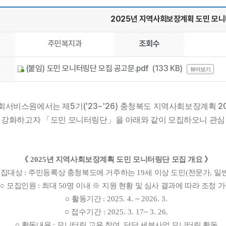
2025년 지역사회보장계획 도민 모니
주민복지과
조회수
(붙임) 도민 모니터링단 모집 공고문.pdf
(133 KB)
뷰어보기
5
('23~'26)
2
회서비스원에서는
제
기
충청북도 지역사회보장계획
을 강화하고자
「
도민 모니터링단
」
을 아래와 같이 모집하오니 관심
《
2025
년 지역사회보장계획 도민 모니터링단 모집 개요
》
모집대상
:
주민등록상 충청북도에 거주하는
19
세 이상 도민
(
전문가
,
일
○
모집인원
:
최대
50
명 이내
※
지원 현황 및 심사 결과에 따라 조정 
○
활동기간
: 2025. 4. ~ 2026. 3.
○ 접수기간 :
2025. 3. 17~ 3. 26.
○
활동내용
: 모
니터링 교육 참여
,
담당 세부사업 모니터링 활동