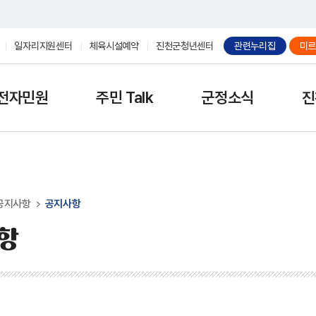
일자리지원센터
체육시설예약
진천군청년센터
관련누리집
미르
전자민원
주민 Talk
군정소식
진
공지사항
공지사항
항