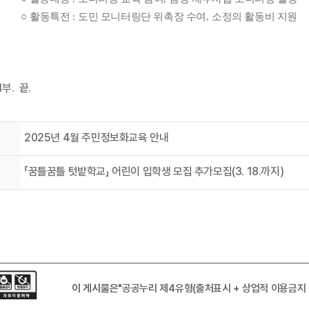
○
활동특전
:
도민 모니터링단 위촉장 수여
,
소정의 활동비 지원
부. 끝.
2025년 4월 주민정보화교육 안내
「꿈틀꿈틀 텃밭학교」 어린이 입학생 모집 추가모집(3. 18.까지)
이 게시물은
"공공누리 제4유형(출처표시 + 상업적 이용금지 