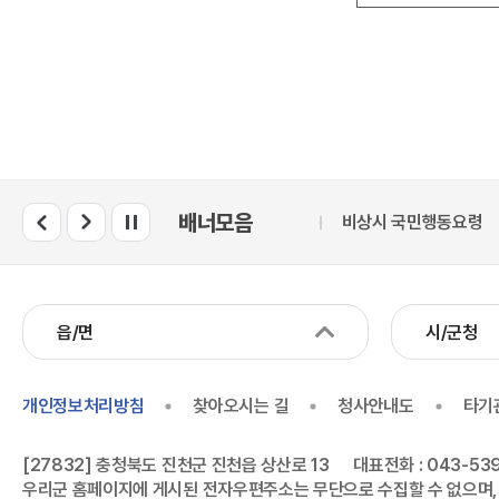
배너모음
관보시스템
중소기업 옴부즈만
비상시 국민행동요령
읍/면
시/군청
개인정보처리방침
찾아오시는 길
청사안내도
타기
[27832] 충청북도 진천군 진천읍 상산로 13
대표전화 : 043-539
우리군 홈페이지에 게시된 전자우편주소는 무단으로 수집할 수 없으며,