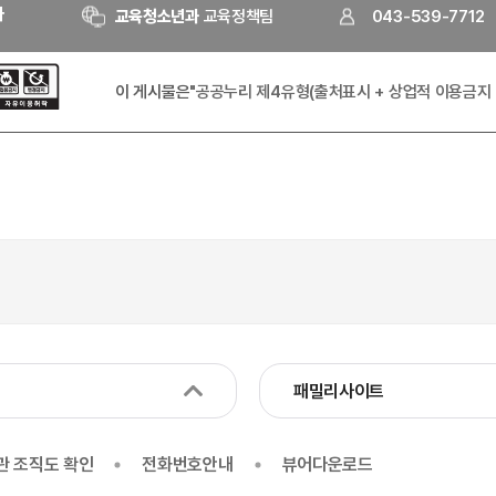
자
교육청소년과
교육정책팀
043-539-7712
이 게시물은
"공공누리 제4유형(출처표시 + 상업적 이용금지 
패밀리사이트
관 조직도 확인
전화번호안내
뷰어다운로드