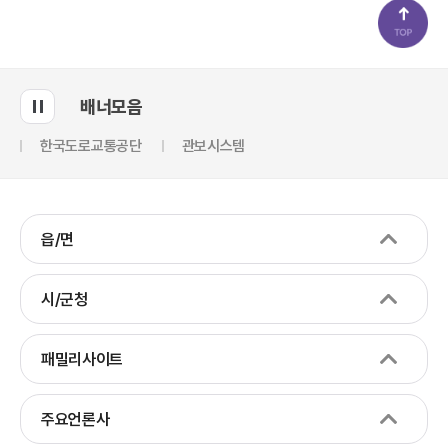
배너모음
한국도로교통공단
관보시스템
읍/면
시/군청
패밀리사이트
주요언론사