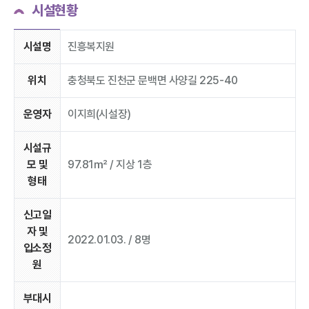
시설현황
시설명
진흥복지원
위치
충청북도 진천군 문백면 사양길 225-40
운영자
이지희(시설장)
시설규
모 및
97.81㎡ / 지상 1층
형태
신고일
자 및
2022.01.03. / 8명
입소정
원
부대시