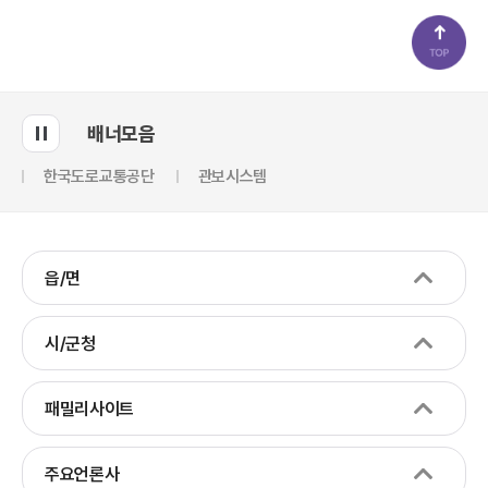
배너모음
한국도로교통공단
관보시스템
읍/면
시/군청
패밀리사이트
주요언론사