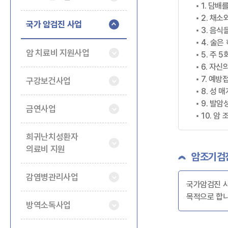
1. 담배
2. 채
국가 암검진 사업
3. 음식
4. 술은
암 치료비 지원사업
5. 주 
6. 자신
7. 예방
구강보건사업
8. 성 
9. 발
금연사업
10. 암
희귀난치성환자
의료비 지원
암조기검
감염병관리사업
국가암검진 사
목적으로 합니
방역소독사업