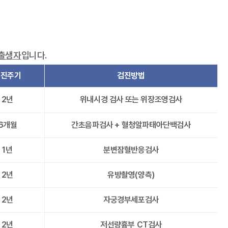
 출생자
입니다.
검진주기
검진방법
2년
위내시경 검사 또는 위장조영검사
6개월
간초음파검사 + 혈청알파태아단백검사
1년
분변잠혈반응검사
2년
유방촬영(양측)
2년
자궁경부세포검사
2년
저선량흉부 CT검사