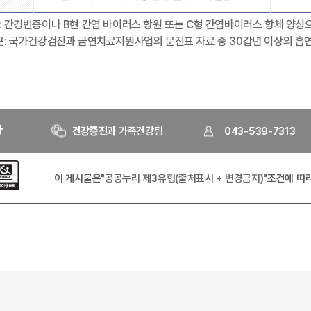
: 간경변증이나 B현 간염 바이러스 항원 또는 C형 간염바이러스 항체 양성
험군: 국가건강검진과 금연치료지원사업의 문진표 자료 중 30갑년 이상의 흡
자
건강증진과
가족건강팀
043-539-7313
이 게시물은
"공공누리 제3유형(출처표시 + 변경금지)"
조건에 따