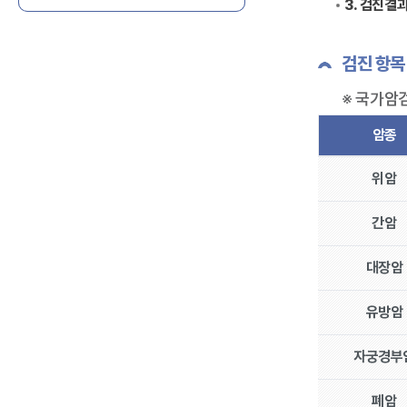
3. 검진결
검진 항목
※ 국가암
암종
위암
간암
대장암
유방암
자궁경부
폐암