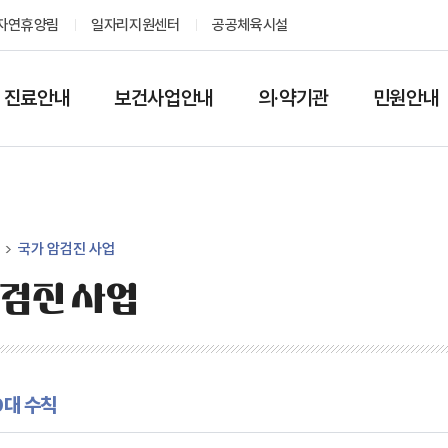
자연휴양림
일자리지원센터
공공체육시설
진료안내
보건사업안내
의·약기관
민원안내
국가 암검진 사업
암검진 사업
0대 수칙