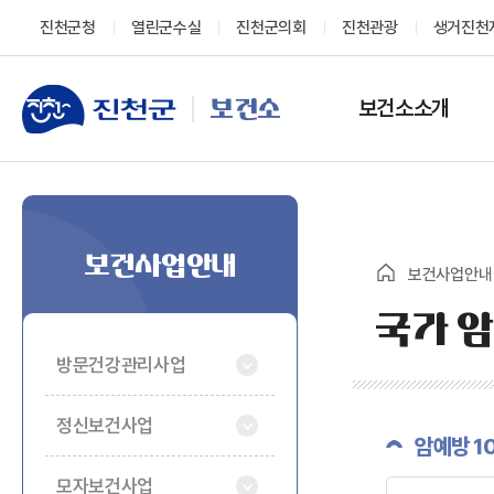
진천군청
열린군수실
진천군의회
진천관광
생거진천
보건소소개
보건소
보건사업안내
보건사업안내
국가 
방문건강관리사업
정신보건사업
암예방 1
모자보건사업