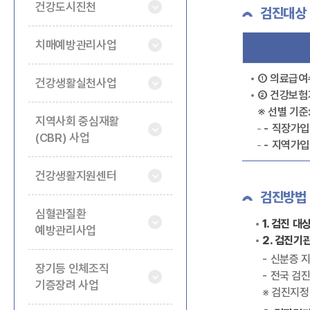
건강도시진천
검진대상
치매예방관리사업
➀ 의료급
건강생활실천사업
➁ 건강보험
※ 선별 기준
지역사회 중심재활
직장가입자
(CBR) 사업
지역가입자
건강생활지원센터
검진방법
심혈관질환
1. 검진 대
예방관리사업
2. 검진기
신분증 
장기등 인체조직
전국 검
기증장려 사업
※ 검진지정병