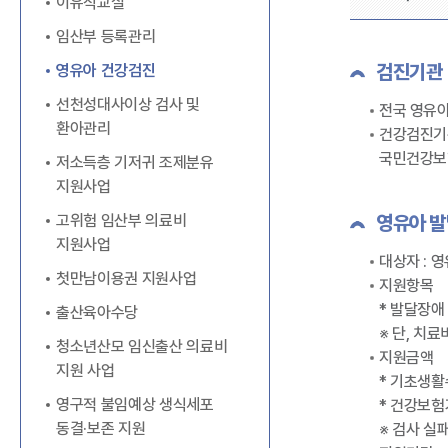
이유식교실
임산부 등록관리
검진기관
영유아 건강검진
선천성대사이상 검사 및
전국 영유
환아관리
건강검진기
국민건강보험공
저소득층 기저귀 조제분유
지원사업
고위험 임산부 의료비
영유아 발
지원사업
대상자 : 
첫만남이용권 지원사업
지원항목
* 발달장애
출산육아수당
※ 단, 치
청소년산모 임신출산 의료비
지원금액
지원 사업
* 기초생활
영구적 불임예상 생식세포
* 건강보험
동결·보존 지원
※ 검사 실