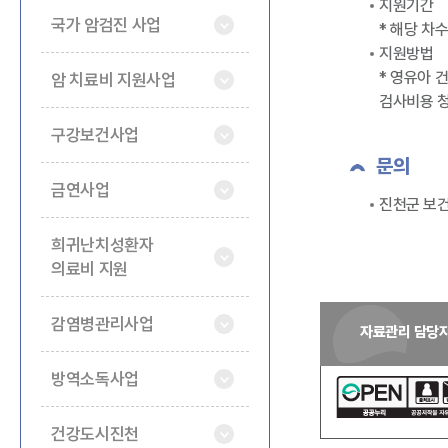
지원기간
국가 암검진 사업
* 해당 차
지원방법
* 영유아 
암 치료비 지원사업
검사비용 
구강보건사업
문의
금연사업
진천군 보건
희귀난치성환자
의료비 지원
감염병관리사업
자료관리 담당
방역소독사업
건강도시진천