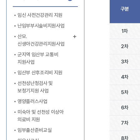
구분
임신 사전건강관리 지원
난임부부시술비지원사업
1차
산모.
신생아건강관리지원사업
2차
군지역 임산부 교통비
산모, 신생아 건강관리지
3차
지원사업
원 본인부담금
임산부 산후조리비 지원
4차
선천성난청검사 및
보청기지원 사업
5차
영양플러스사업
6차
미숙아 및 선천성 이상아
의료비 지원
7차
임부출산준비교실
8차