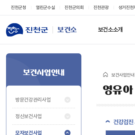
진천군청
열린군수실
진천군의회
진천관광
생거진천
보건소소개
보건소
보건사업안내
보건사업안내
영유아
방문건강관리사업
정신보건사업
건강검진 
모자보건사업