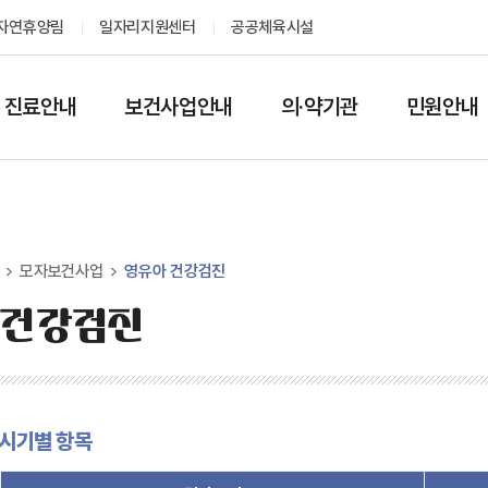
자연휴양림
일자리지원센터
공공체육시설
진료안내
보건사업안내
의·약기관
민원안내
모자보건사업
영유아 건강검진
 건강검진
시기별 항목