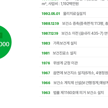
㎡, 사업비 : 1,192백만원
물리치료실설치
1992.05.01
보건소 증축(증축면적:113평, 총
1988.12.19
보건소 이전 (읍내리 435-7) 연
1987.12.19
가족보건계 설치
1983
보건진료소 설치
1981
위생계 군청 이관
1976
읍면에 보건지소 설치(6개소, 4명정원
1967
보건소 계직제 신설(보건행정계,예방계
1966
법률 제1160호에 의거 보건소 설치
1963