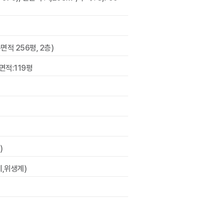
면적 256평, 2층)
면적:119평
)
,위생계)