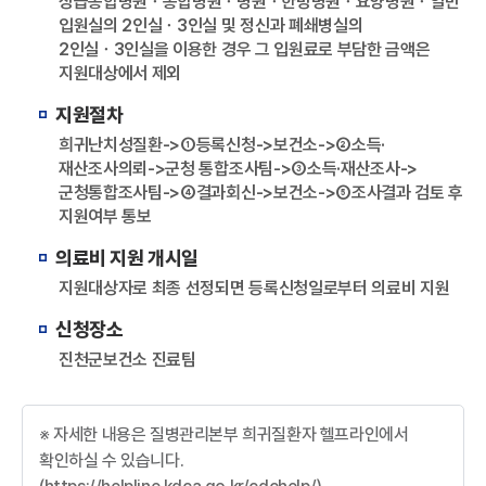
상급종합병원ㆍ종합병원ㆍ병원ㆍ한방병원ㆍ요양병원ㆍ일반
입원실의 2인실ㆍ3인실 및 정신과 폐쇄병실의
2인실ㆍ3인실을 이용한 경우 그 입원료로 부담한 금액은
지원대상에서 제외
지원절차
희귀난치성질환->①등록신청->보건소->②소득·
재산조사의뢰->군청 통합조사팀->③소득·재산조사->
군청통합조사팀->④결과회신->보건소->⑤조사결과 검토 후
지원여부 통보
의료비 지원 개시일
지원대상자로 최종 선정되면 등록신청일로부터 의료비 지원
신청장소
진천군보건소 진료팀
※ 자세한 내용은 질병관리본부 희귀질환자 헬프라인에서
확인하실 수 있습니다.