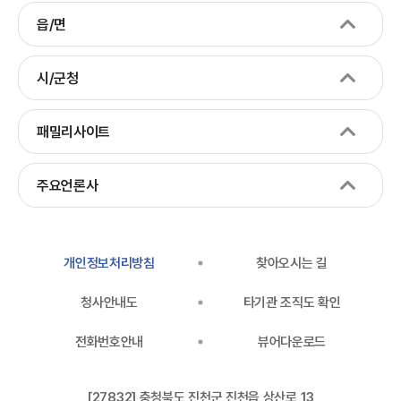
읍/면
시/군청
패밀리사이트
주요언론사
개인정보처리방침
찾아오시는 길
청사안내도
타기관 조직도 확인
전화번호안내
뷰어다운로드
[27832] 충청북도 진천군 진천읍 상산로 13