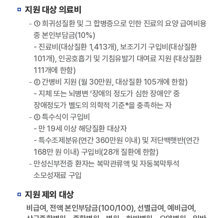
지원 대상 의료비
① 희귀성질환 및 그 합병증으로 인한 진료의 요양 급여비용
중 본인부담금(10%)
- 진료비(대상질환 1,413개), 보조기기 구입비(대상질환
101개), 인공호흡기 및 기침유발기 대여료 지원 (대상질환
111개에 한함)
② 간병비 지원 (월 30만원, 대상질환 105개에 한함)
- 지체 또는 뇌병변 ‘장애의 정도가 심한 장애인’ 중
장애정도가 별도의 의학적 기준*을 충족하는 자
③ 특수식이 구입비
- 만 19세 이상 해당질환 대상자
- 특수조제분유(연간 360만원 이내) 및 저단백햇반(연간
168만 원 이내) 구입비(28개 질환에 한함)
만성신부전증 환자는 복막관류액 및 자동복막투석
소모성재료 구입
지원 제외 대상
비급여, 전액 본인부담금(100/100), 선별급여, 예비급여,