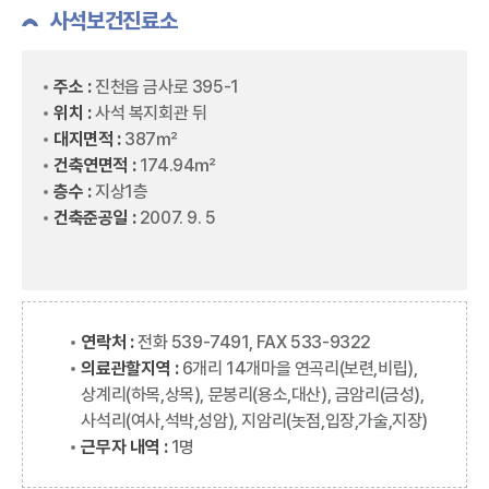
사석보건진료소
주소 :
진천읍 금사로 395-1
위치 :
사석 복지회관 뒤
대지면적 :
387㎡
건축연면적 :
174.94㎡
층수 :
지상1층
건축준공일 :
2007. 9. 5
연락처 :
전화 539-7491, FAX 533-9322
의료관할지역 :
6개리 14개마을 연곡리(보련,비립),
상계리(하목,상목), 문봉리(용소,대산), 금암리(금성),
사석리(여사,석박,성암), 지암리(놋점,입장,가술,지장)
근무자 내역 :
1명