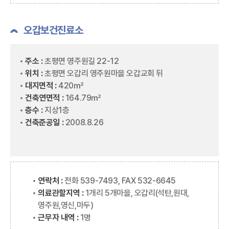
오갑보건진료소
주소 :
초평면 영주원길 22-12
위치 :
초평면 오갑리 영주원마을 오갑교회 뒤
대지면적 :
420㎡
건축연면적 :
164.79㎡
층수 :
지상1층
건축준공일 :
2008.8.26
연락처 :
전화 539-7493, FAX 532-6645
의료관할지역 :
1개리 5개마을, 오갑리(석탄,원대,
영주원,영신,마두)
근무자 내역 :
1명