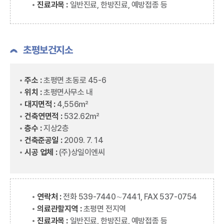
진료과목 :
일반진료, 한방진료, 예방접종 등
초평보건지소
주소 :
초평면 초동로 45-6
위치 :
초평면사무소 내
대지면적 :
4,556㎡
건축연면적 :
532.62㎡
층수 :
지상2층
건축준공일 :
2009. 7. 14
시공 업체 :
(주)상일이엔씨
연락처 :
전화 539-7440∼7441, FAX 537-0754
의료관할지역 :
초평면 전지역
진료과목 :
일반진료, 한방진료, 예방접종 등