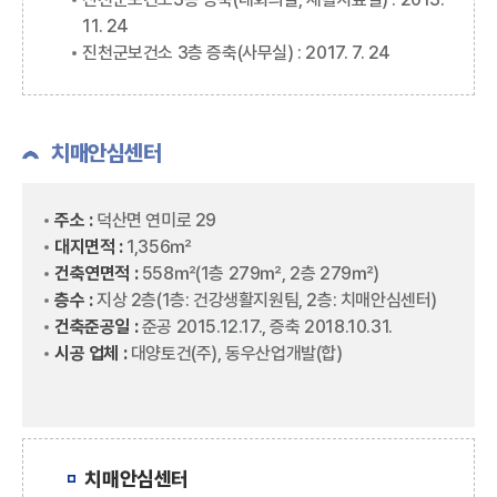
11. 24
진천군보건소 3층 증축(사무실) : 2017. 7. 24
치매안심센터
주소 :
덕산면 연미로 29
대지면적 :
1,356㎡
건축연면적 :
558㎡(1층 279㎡, 2층 279㎡)
층수 :
지상 2층(1층: 건강생활지원팀, 2층: 치매안심센터)
건축준공일 :
준공 2015.12.17., 증축 2018.10.31.
시공 업체 :
대양토건(주), 동우산업개발(합)
치매안심센터