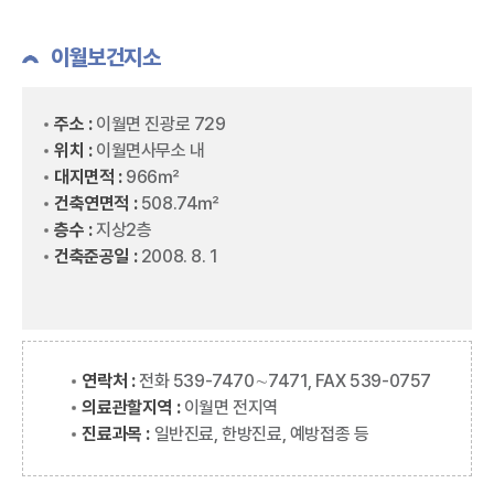
이월보건지소
주소 :
이월면 진광로 729
위치 :
이월면사무소 내
대지면적 :
966㎡
건축연면적 :
508.74㎡
층수 :
지상2층
건축준공일 :
2008. 8. 1
연락처 :
전화 539-7470∼7471, FAX 539-0757
의료관할지역 :
이월면 전지역
진료과목 :
일반진료, 한방진료, 예방접종 등