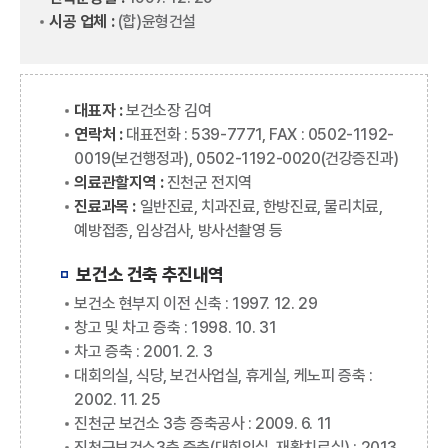
시공 업체 :
(합)윤형건설
대표자 :
보건소장 김여
연락처 :
대표전화 : 539-7771, FAX : 0502-1192-
0019(보건행정과), 0502-1192-0020(건강증진과)
의료관할지역 :
진천군 전지역
진료과목 :
일반진료, 치과진료, 한방진료, 물리치료,
예방접종, 임상검사, 방사선촬영 등
보건소 건축 추진내역
보건소 현부지 이전 신축 : 1997. 12. 29
창고 및 차고 증축 : 1998. 10. 31
차고 증축 : 2001. 2. 3
대회의실, 식당, 보건사업실, 휴게실, 케노피 증축 :
2002. 11. 25
진천군 보건소 3층 증축공사 : 2009. 6. 11
진천군보건소3층 증축(대회의실, 재활치료실) : 2013.