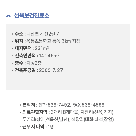
선옥보건진료소
주소 :
덕산면 기전2길 7
위치 :
옥동초등학교 동쪽 3km 지점
대지면적 :
231㎡
건축연면적 :
141.45㎡
층수 :
지상2층
건축준공일 :
2009. 7. 27
연락처 :
전화 539-7492, FAX 536-4599
의료관할지역 :
3개리 8개마을, 지전리(선옥,기지),
두촌리(상대,선옥신,남천), 석장리(대화,하석,장암)
근무자 내역 :
1명