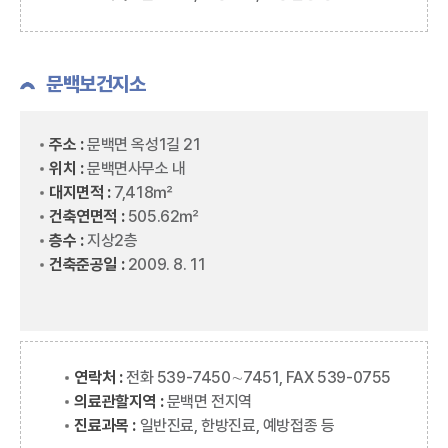
문백보건지소
주소 :
문백면 옥성1길 21
위치 :
문백면사무소 내
대지면적 :
7,418㎡
건축연면적 :
505.62㎡
층수 :
지상2층
건축준공일 :
2009. 8. 11
연락처 :
전화 539-7450∼7451, FAX 539-0755
의료관할지역 :
문백면 전지역
진료과목 :
일반진료, 한방진료, 예방접종 등