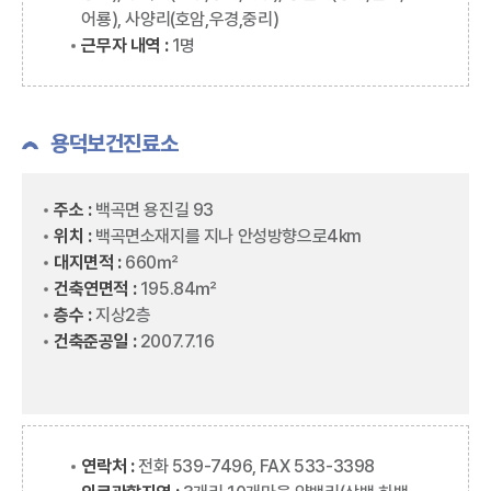
어룡), 사양리(호암,우경,중리)
근무자 내역 :
1명
용덕보건진료소
주소 :
백곡면 용진길 93
위치 :
백곡면소재지를 지나 안성방향으로4km
대지면적 :
660㎡
건축연면적 :
195.84㎡
층수 :
지상2층
건축준공일 :
2007.7.16
연락처 :
전화 539-7496, FAX 533-3398