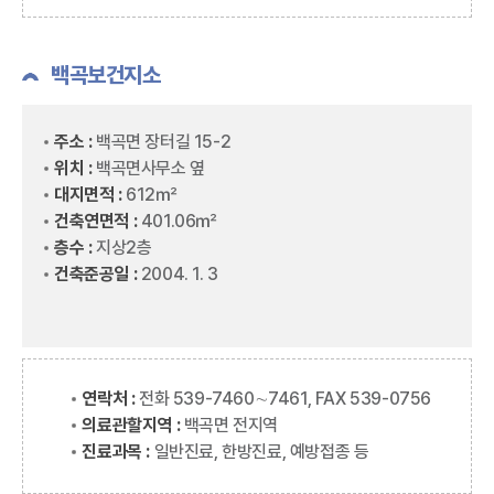
백곡보건지소
주소 :
백곡면 장터길 15-2
위치 :
백곡면사무소 옆
대지면적 :
612㎡
건축연면적 :
401.06㎡
층수 :
지상2층
건축준공일 :
2004. 1. 3
연락처 :
전화 539-7460∼7461, FAX 539-0756
의료관할지역 :
백곡면 전지역
진료과목 :
일반진료, 한방진료, 예방접종 등