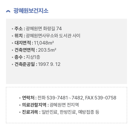
광혜원보건지소
주소 :
광혜원면 화랑길 74
위치 :
광혜원면사무소와 도서관 사이
대지면적 :
11,048㎡
건축연면적 :
203.5㎡
층수 :
지상1층
건축준공일 :
1997. 9. 12
연락처 :
전화 539-7481∼7482, FAX 539-0758
의료관할지역 :
광혜원면 전지역
진료과목 :
일반진료, 한방진료, 예방접종 등