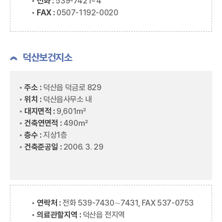
전화 :
539-7421~4
FAX :
0507-1192-0020
덕산보건지소
주소 :
덕산읍 덕금로 829
위치 :
덕산읍사무소 내
대지면적 :
9,601㎡
건축연면적 :
490㎡
층수 :
지상1층
건축준공일 :
2006. 3. 29
연락처 :
전화 539-7430∼7431, FAX 537-0753
의료관할지역 :
덕산읍 전지역