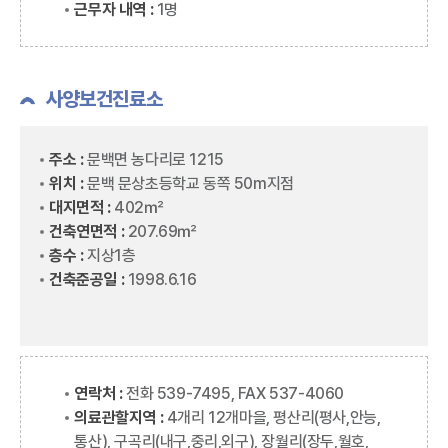
근무자 내역 :
1명
사양보건진료소
주소 :
문백면 농다리로 1215
위치 :
문백 문상초등학교 동쪽 50m지점
대지면적 :
402㎡
건축연면적 :
207.69㎡
층수 :
지상1층
건축준공일 :
1998.6.16
연락처 :
전화 539-7495, FAX 537-4060
의료관할지역 :
4개리 12개마을, 평산리(평사,안능,
통산), 구곡리(내구,중리,외구), 장월리(장두,월호,