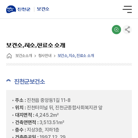
보건소
보건소,지소,진료소 소개
보건소소개
청사안내
보건소,지소,진료소 소개
진천군보건소
주소 :
진천읍 중앙동1길 11-8
위치 :
진천터미널 뒤, 진천군종합사회복지관 앞
대지면적 :
4,245.2㎡
건축연면적 :
3,513.51㎡
층수 :
지상3층, 지하1층
건축준공일 :
1997. 12. 29