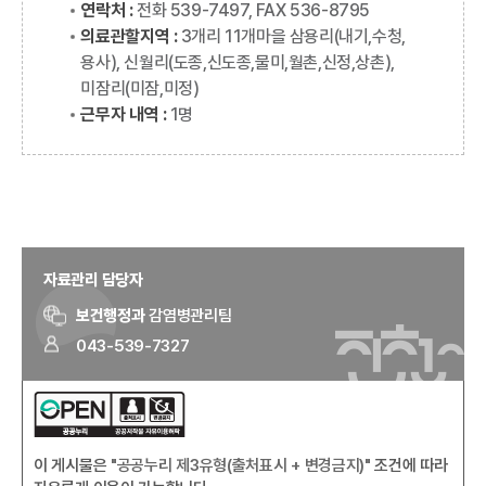
연락처 :
전화 539-7497, FAX 536-8795
의료관할지역 :
3개리 11개마을 삼용리(내기,수청,
용사), 신월리(도종,신도종,물미,월촌,신정,상촌),
미잠리(미잠,미정)
근무자 내역 :
1명
자료관리 담당자
보건행정과
감염병관리팀
043-539-7327
이 게시물은
"공공누리 제3유형(출처표시 + 변경금지)"
조건에 따라