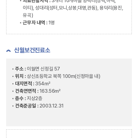
의료관할지역 :
3개리 10개마을 양백리(상백,하백,
이티), 성대리(성터,모니,상봉,대명,관동), 용덕리(용진,
유곡)
근무자 내역 :
1명
신월보건진료소
주소 :
이월면 신정길 57
위치 :
상신초등학교 북쪽 100m(신정마을 내)
대지면적 :
354㎡
건축연면적 :
163.56㎡
층수 :
지상2층
건축준공일 :
2003.12.31