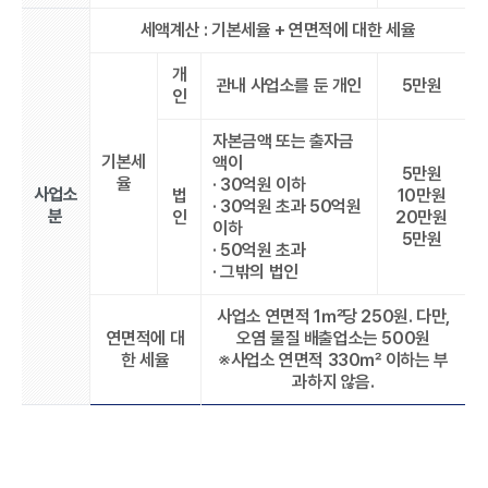
세액계산 : 기본세율 + 연면적에 대한 세율
개
관내 사업소를 둔 개인
5만원
인
자본금액 또는 출자금
기본세
액이
5만원
율
· 30억원 이하
사업소
법
10만원
· 30억원 초과 50억원
분
인
20만원
이하
5만원
· 50억원 초과
· 그밖의 법인
사업소 연면적 1㎡당 250원. 다만,
연면적에 대
오염 물질 배출업소는 500원
한 세율
※사업소 연면적 330㎡ 이하는 부
과하지 않음.