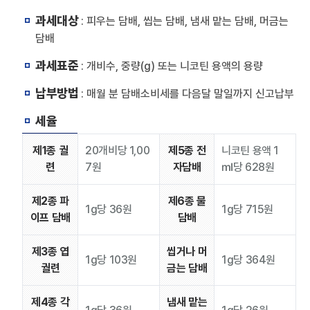
과세대상
: 피우는 담배, 씹는 담배, 냄새 맡는 담배, 머금는
담배
과세표준
: 개비수, 중량(g) 또는 니코틴 용액의 용량
납부방법
: 매월 분 담배소비세를 다음달 말일까지 신고납부
세율
제1종 궐
20개비당 1,00
제5종 전
니코틴 용액 1
련
7원
자담배
㎖당 628원
제2종 파
제6종 물
1g당 36원
1g당 715원
이프 담배
담배
제3종 엽
씹거나 머
1g당 103원
1g당 364원
궐련
금는 담배
제4종 각
냄새 맡는