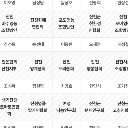
이호영
남상남
윤상호
전영희
한상
진천
진천군
진천
진천화훼
포도영농
과수영농
친환경
오이영
연합회
조합법인
조합법인
연합회
조합법
김성중
송선태
이종원
오세훈
허성
한돈협회
진천
진천
진천
진천사
진천지부
양계협회
오리협회
양봉협회
조합법
조성복
정원영
최명호
한인석
조기
생거진천
진천명품
여성
진천군
진천
토마토연합
딸기연합회
낙농연구회
분재연구회
고추연
회
최성환
김태열
라명남
최장묵
이동