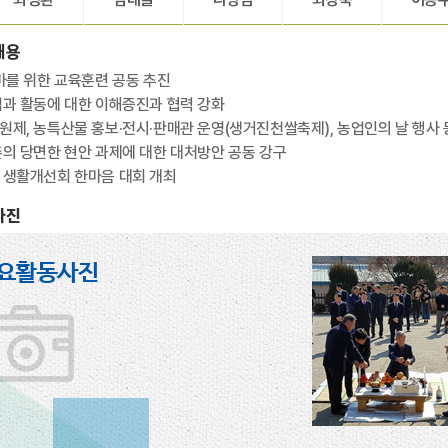
내용
마를 위한 교육훈련 공동 추진
과 활동에 대한 이해증진과 협력 강화
제, 농특산물 홍보·전시·판매관 운영(생거진천쌀축제), 농업인의 날 행사 
의 당면한 현안 과제에 대한 대처방안 공동 강구
 생활개선회 한마음 대회 개최
사진