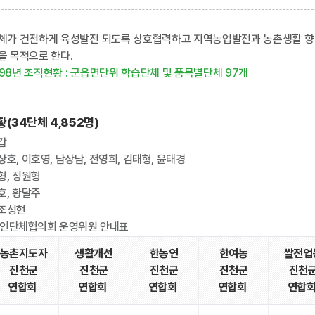
체가 건전하게 육성발전 되도록 상호협력하고 지역농업발전과 농촌생활 향
 목적으로 한다.
1998년 조직현황 : 군읍면단위 학습단체 및 품목별단체 97개
(34단체 4,852명)
갑
상호, 이호영, 남상남, 전영희, 김태형, 윤태경
형, 정원형
호, 황달주
 조성현
인단체협의회 운영위원 안내표
농촌지도자
생활개선
한농연
한여농
쌀전업
진천군
진천군
진천군
진천군
진천
연합회
연합회
연합회
연합회
연합