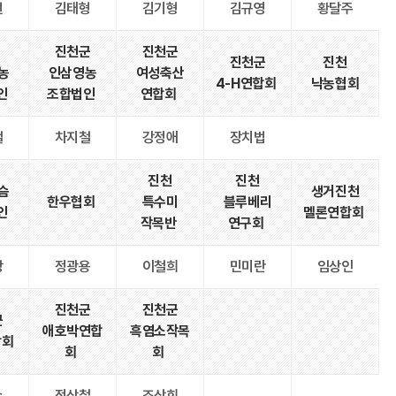
선
김태형
김기형
김규영
황달주
진천군
진천군
진천군
진천
농
인삼영농
여성축산
4-H연합회
낙농협회
인
조합법인
연합회
철
차지철
강정애
장치법
진천
진천
슴
생거진천
한우협회
특수미
블루베리
인
멜론연합회
작목반
연구회
창
정광용
이철희
민미란
임상인
진천군
진천군
군
애호박연합
흑염소작목
합회
회
회
수
정상철
조상희