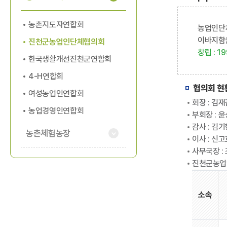
농촌지도자연합회
농업인단
이바지함을
진천군농업인단체협의회
창립 : 
한국생활개선진천군연합회
4-H연합회
협의회 현황
여성농업인연합회
회장 : 김재
농업경영인연합회
부회장 : 윤
감사 : 김기
농촌체험농장
이사 : 신고
사무국장 :
진천군농업
소속