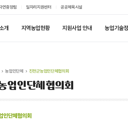
자연휴양림
일자리지원센터
공공체육시설
소개
지역농업현황
지원사업 안내
농업기술
농업인단체
진천군농업인단체협의회
농업인단체협의회
업인단체협의회