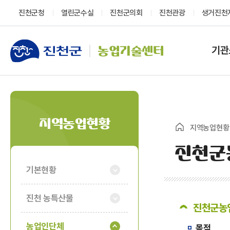
진천군청
열린군수실
진천군의회
진천관광
생거진천
기관
농업기술센터
지역농업현황
지역농업현황
진천군
기본현황
진천 농특산물
진천군농
농업인단체
목적