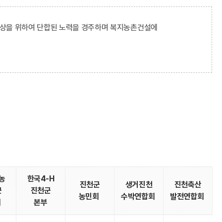
상을 위하여 단합된 노력을 경주하며 복지농촌건설에
농
한국4-H
진천군
생거진천
진천축산
군
진천군
농민회
수박연합회
발전연합회
회
본부