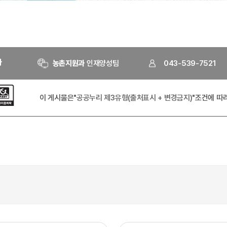
자
농촌지원과
인재양성팀
043-539-7521
이 게시물은
"공공누리 제3유형(출처표시 + 변경금지)"
조건에 따