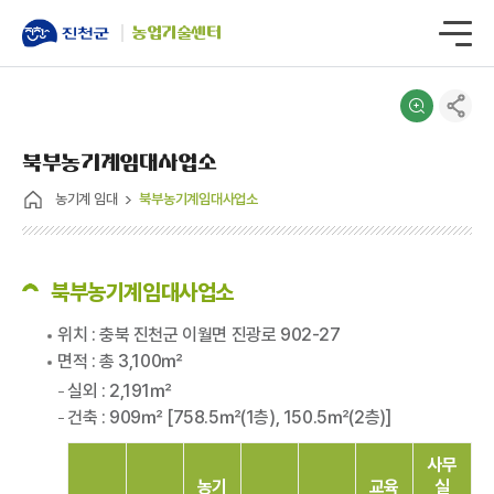
농업기술센터
북부농기계임대사업소
농기계 임대
북부농기계임대사업소
북부농기계임대사업소
위치 : 충북 진천군 이월면 진광로 902-27
면적 : 총 3,100㎡
실외 : 2,191㎡
건축 : 909㎡ [758.5㎡(1층), 150.5㎡(2층)]
사무
농기
교육
실