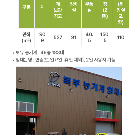
계
정비
부품
장
(화
구분
계
보관
실
실
(2
장실
창고
층)
포
함)
면적
90
40.
150.
527
81
110
(㎡)
9
5
5
보유 농기계 : 49종 183대
임대운영 : 연중(토․일요일, 휴일 제외), 2일 사용자 가능