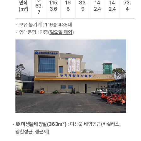
면적
1,15
16
83.
14
14
73.
63.
(㎡)
3.6
8
9
2.4
2.4
4
7
보유 농기계 : 119종 438대
임대운영 : 연중(
일요일 제외
)
② 미생물배양실(363㎡)
: 미생물 배양공급(바실러스,
광합성균, 생균제)