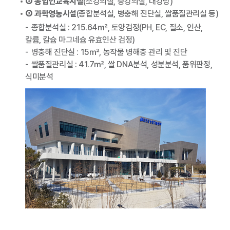
② 농업인교육시설
(소강의실, 중강의실, 대강당)
③ 과학영농시설
(종합분석실, 병충해 진단실, 쌀품질관리실 등)
종합분석실 : 215.64㎡, 토양검정(PH, EC, 질소, 인산,
칼륨, 칼슘 마그네슘 유효인산 검정)
병충해 진단실 : 15㎡, 농작물 병해충 관리 및 진단
쌀품질관리실 : 41.7㎡, 쌀 DNA분석, 성분분석, 품위판정,
식미분석