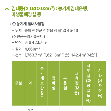
임대동(2,040.62㎡) :
농기계임대은행,
미생물배양실 등
① 농기계 임대사업장
위치 : 충북 진천군 진천읍 삼덕1길 45-16
(진천군농업기술센터)
면적 : 총 6,423.7㎡
실외 : 4,660㎡
건축 : 1,763.7㎡ [1,621.3㎡(1층), 142.4㎡(M층)]
사
농
무
기
기
교
실
타
계
정
부
육
(화
(세
구분
계
보
비
품
장
장
차
관
실
실
(M
실
장
창
층)
포
등)
고
함)
1,7