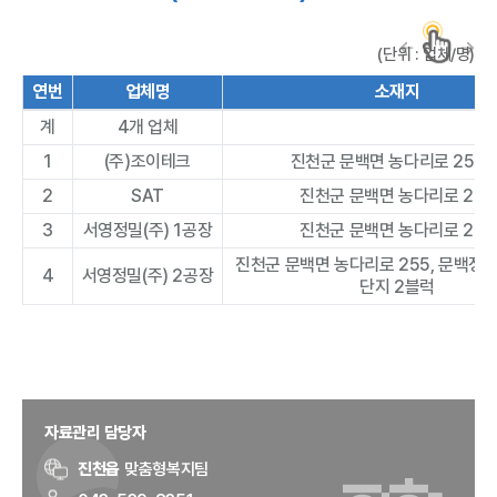
(단위 : 업체/명)
연번
업체명
소재지
계
4개 업체
1
(주)조이테크
진천군 문백면 농다리로 255-
2
SAT
진천군 문백면 농다리로 255
3
서영정밀(주) 1공장
진천군 문백면 농다리로 255
진천군 문백면 농다리로 255, 문백정
4
서영정밀(주) 2공장
단지 2블럭
자료관리 담당자
진천읍
맞춤형복지팀