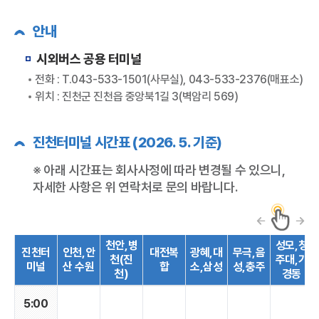
안내
시외버스 공용 터미널
전화 : T.043-533-1501(사무실), 043-533-2376(매표소)
위치 : 진천군 진천읍 중앙북1길 3(벽암리 569)
진천터미널 시간표 (2026. 5. 기준)
※ 아래 시간표는 회사사정에 따라 변경될 수 있으니,
자세한 사항은 위 연락처로 문의 바랍니다.
천안,병
성모,청
진천터
인천,안
대전복
광혜,대
무극,음
천(진
주대,가
미널
산 수원
합
소,삼성
성,충주
천)
경동
5:00