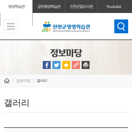
평생학습관
공유평생학습관
진천군립도서관
Youtube
진천군청
충북시민대학
정보마당
정보마당
갤러리
갤러리