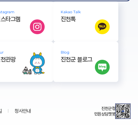
stagram
Kakao Talk
인스타그램
진천톡
ur
Blog
진천관광
진천군 블로그
진천군청
길
청사안내
민원상담챗봇