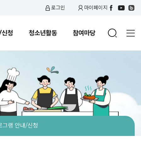
로그인
마이페이지
/신청
청소년활동
참여마당
안내/신청
안내
문화활동
활동사진
대관안내
특별 프로그램 안내/신청
동아리 활동
자유게시판
오시는 길
설문조사
비대면활동
안전사항
로그램 안내/신청