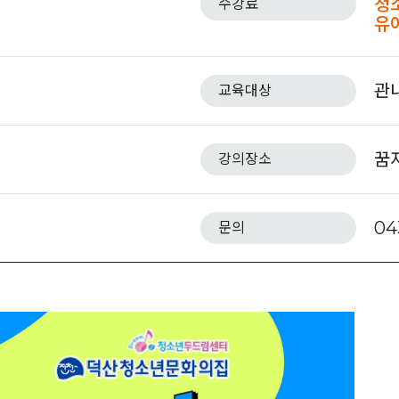
청소
수강료
유아
관
교육대상
꿈
강의장소
04
문의