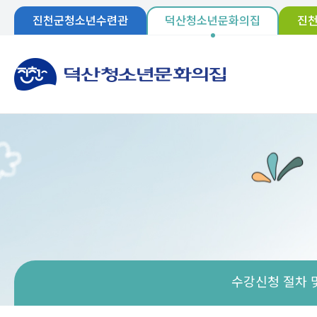
진천군청소년수련관
덕산청소년문화의집
진
수강신청 절차 