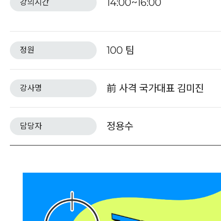
14:00~16:00
강의시간
100 팀
정원
前 사격 국가대표 김미진
강사명
정용수
담당자