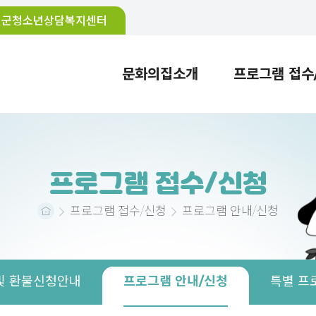
천군청소년상담복지센터
문화의집소개
프로그램 접수
인사말
청소년활동 한눈에보기
공지사항
비전 및 목표
수강신청 절차 및 환불신청안내
보도자료
연혁
참여활동
질문과답변
직원안내
봉사활동
프로그램 
분실물
시설
프로그램 접수/신청
프로그램 접수/신청
프로그램 안내/신청
및 환불신청안내
프로그램 안내/신청
특별 프