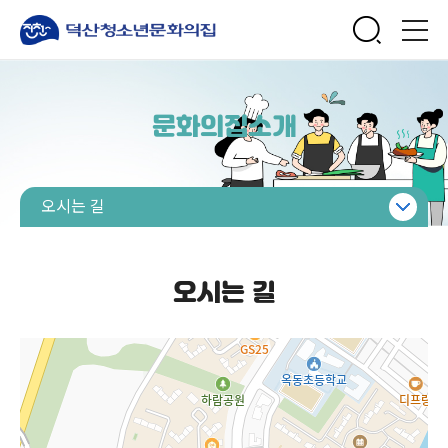
문화의집소개
오시는 길
인사말
비전 및 목표
오시는 길
연혁
직원안내
시설안내
대관안내