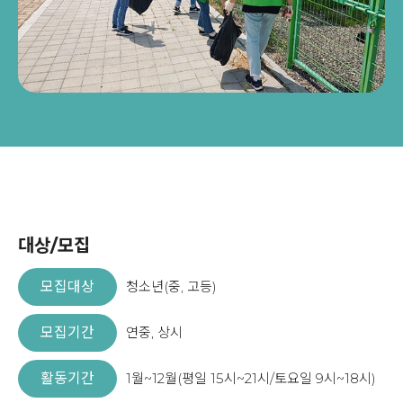
대상/모집
모집대상
청소년(중, 고등)
모집기간
연중, 상시
활동기간
1월~12월(평일 15시~21시/토요일 9시~18시)