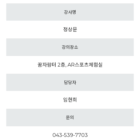
강사명
정상문
강의장소
꿈자람터 2층, AR스포츠체험실
담당자
임현희
문의
043-539-7703