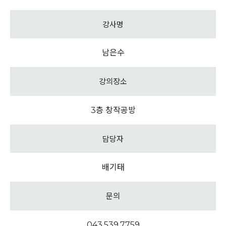
강사명
남은수
강의장소
3층 창작공방
담당자
배기태
문의
043.539.7759