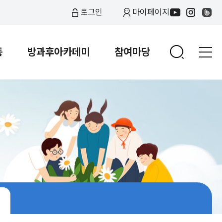
로그인
마이페이지
동
방과후아카데미
참여마당
램 일정표
질문과답변
교류활동
청소년 정책/관련 자료
온새미로 공지사항
문화활동
분실물
프로그램 일정표
활동사진
동아리활동
활동사진