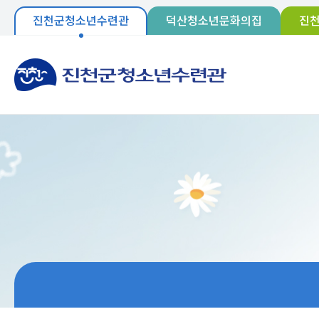
진천군청소년수련관
덕산청소년문화의집
진
인사말
비전 및 목표
연