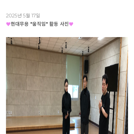
설문조사
2025년 5월 17일
현대무용 "움직임" 활동 사진
♥
♥