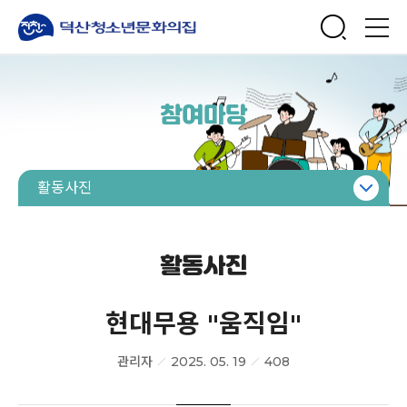
참여마당
활동사진
공지사항
보도자료
활동사진
질문과답변
현대무용 "움직임"
분실물
활동사진
관리자
2025. 05. 19
408
자유게시판