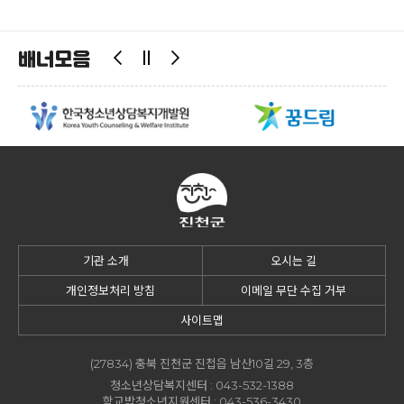
배너모음
기관 소개
오시는 길
개인정보처리 방침
이메일 무단 수집 거부
사이트맵
(27834) 충북 진천군 진첩읍 남산10길 29, 3층
청소년상담복지센터 :
043-532-1388
학교밖청소년지원센터 :
043-536-3430