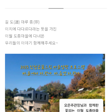
센터발간물
업무협약기관
채용
길 도(道) 마루 종(宗)
이치에 다다르다라는 뜻을 가진
이월 도종마을에 다녀온
우리들의 이야기 함께해주세요~