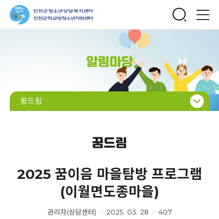
알림마당
꿈드림
공지사항
자료실
꿈드림
Q&A
2025 꿈이음 마을탐방 프로그램
활동갤러리
(이월면도종마을)
힐링
보도뉴스
관리자(상담센터)
2025. 03. 28
407