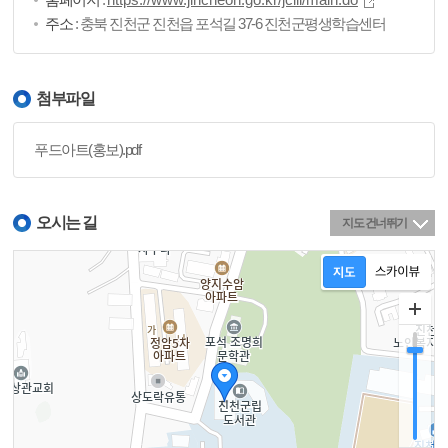
주소
: 충북 진천군 진천읍 포석길 37-6 진천군평생학습센터
첨부파일
푸드아트(홍보).pdf
오시는 길
지도 건너뛰기