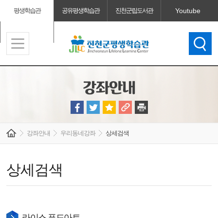
평생학습관
공유평생학습관
진천군립도서관
Youtube
진천군청
충북시민대학
강좌안내
강좌안내
우리동네강좌
상세검색
상세검색
라이스 푸드아트