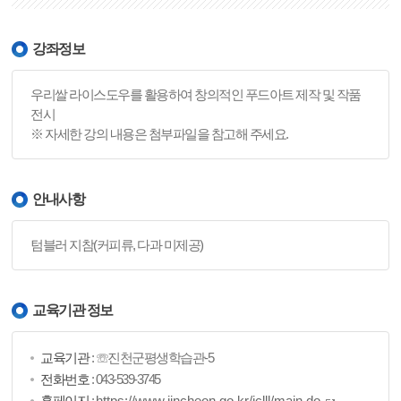
강좌정보
우리쌀 라이스도우를 활용하여 창의적인 푸드아트 제작 및 작품
전시
※ 자세한 강의 내용은 첨부파일을 참고해 주세요.
안내사항
텀블러 지참(커피류, 다과 미제공)
교육기관 정보
교육기관
: ☏진천군평생학습관-5
전화번호
: 043-539-3745
홈페이지
:
https://www.jincheon.go.kr/jclll/main.do